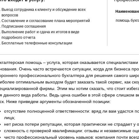
Выезд сотрудника к клиенту и обсуждение всех
Наименован
вопросов
помощь бухг
Составление и согласование плана мероприятий
Подписание соглашения
Выполнение работ и сдача их итогов в виде
подробного отчета
Бесплатные телефонные консультации
хгалтерская помощь – услуга, которая оказывается специалистами
нования. Очень часто встречаются ситуации, когда для бизнеса п
ороннего профессионального бухгалтера для решения самого широк
иболее оптимальным выходом будет заказать такой сервис, как ско
ециализированной фирмы. Этим мы хотим сказать, что стоит избег
я данного вида работы. Ведь цена ошибки в этой сфере слишком в
ск. Ниже приведем аргументы обозначенной позиции:
отсутствие полноценной ответственности: вряд ли вам удастся п
лица;
нет риска потери репутации, которая практически не страдает у 
сложность с проверкой квалификации: отзывы и независимые оц
чисто профессиональный уровень навыков: компания почти всегд