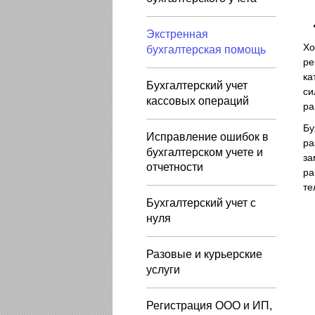
Экстренная
Хо
бухгалтерская помощь
ре
ка
Бухгалтерский учет
си
кассовых операций
ра
Бу
Исправление ошибок в
ра
бухгалтерском учете и
за
отчетности
ра
те
Бухгалтерский учет с
нуля
Разовые и курьерские
услуги
Регистрация ООО и ИП,