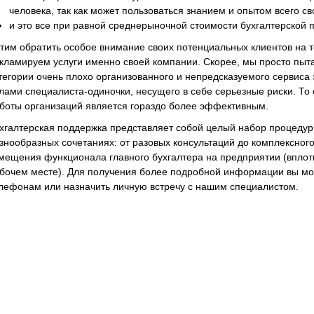
человека, так как может пользоваться знанием и опытом всего св
и это все при равной среднерыночной стоимости бухгалтерско
тим обратить особое внимание своих потенциальных клиентов на 
кламируем услуги именно своей компании. Скорее, мы просто пыт
тегории очень плохо организованного и непредсказуемого сервиса
лами специалиста-одиночки, несущего в себе серьезные риски. То е
боты организаций является гораздо более эффективным.
хгалтерская поддержка представляет собой целый набор процедур,
знообразных сочетаниях: от разовых консультаций до комплексног
мещения функционала главного бухгалтера на предприятии (вплот
бочем месте). Для получения более подробной информации вы мо
лефонам или назначить личную встречу с нашим специалистом.