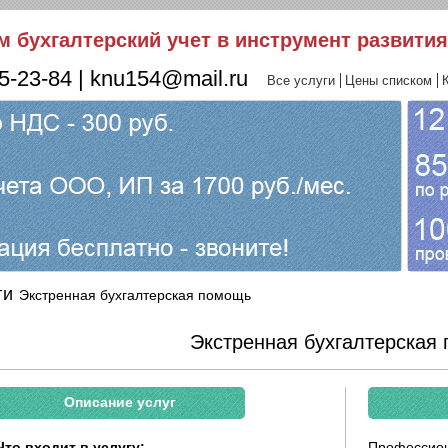
м бухгалтерский учет в инструмент развития
75-23-84 | knu154@mail.ru
Все услуги
Цены списком
ги
Экстренная бухгалтерская помощь
Экстренная бухгалтерская
Описание услуг
Что входит в услугу:
Профессион