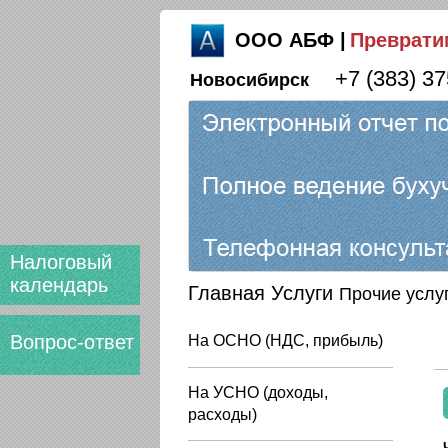
ООО АБФ
|
Преврати
+7 (383) 3
Новосибирск
Налоговый
календарь
Главная
Услуги
Прочие услу
Вопрос-ответ
На ОСНО (НДС, прибыль)
На УСНО (доходы,
расходы)