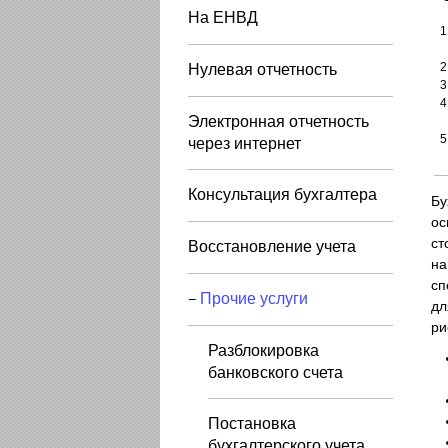
На ЕНВД
Нулевая отчетность
Электронная отчетность
через интернет
Консультация бухгалтера
Бу
ос
ст
Восстановление учета
на
сп
Прочие услуги
−
дл
ри
Разблокировка
банковского счета
Постановка
бухгалтерского учета